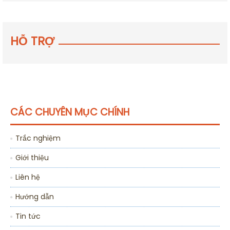
HỖ TRỢ
CÁC CHUYÊN MỤC CHÍNH
Trắc nghiệm
Giới thiệu
Liên hệ
Hướng dẫn
Tin tức