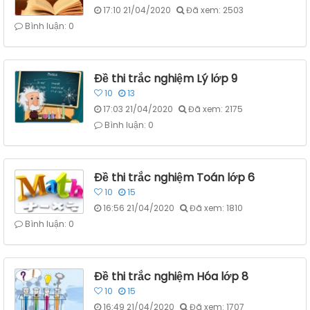
17:10 21/04/2020
Đã xem: 2503
Bình luận: 0
Đề thi trắc nghiệm Lý lớp 9
10
13
17:03 21/04/2020
Đã xem: 2175
Bình luận: 0
Đề thi trắc nghiệm Toán lớp 6
10
15
16:56 21/04/2020
Đã xem: 1810
Bình luận: 0
Đề thi trắc nghiệm Hóa lớp 8
10
15
16:49 21/04/2020
Đã xem: 1707