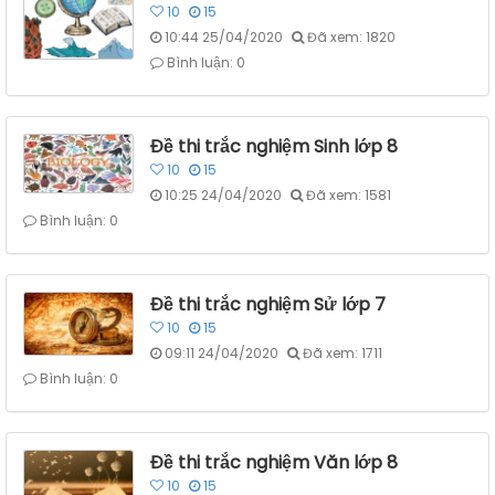
10
15
10:44 25/04/2020
Đã xem: 1820
Bình luận: 0
Đề thi trắc nghiệm Sinh lớp 8
10
15
10:25 24/04/2020
Đã xem: 1581
Bình luận: 0
Đề thi trắc nghiệm Sử lớp 7
10
15
09:11 24/04/2020
Đã xem: 1711
Bình luận: 0
Đề thi trắc nghiệm Văn lớp 8
10
15