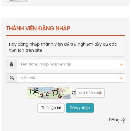
THÀNH VIÊN ĐĂNG NHẬP
Hãy đăng nhập thành viên để trải nghiệm đầy đủ các
tiện ích trên site
Đăng nhập
Đăng ký